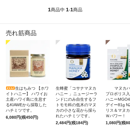
1
1
1
商品中
-
商品
売れ筋商品
生はちみつ 【ホワ
生蜂蜜「コサナマヌカ
マヌカハ
イトハニー】 ハワイお
ハニー 」ニュージーラ
プロポリス入
土産ハワイ島に生息す
ンドにのみ自生するフ
ハニーMGO4
るKIAWEから採取した
トモモ科の低木のマヌ
デイー81g 
ハチミツです。
カの小さな花から採ら
リス＆マヌカ
れたハチミツです。
Ｗパワー！
6,080円(税450円)
2,484円(税184円)
1,080円(税8