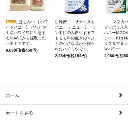
生はちみつ 【ホワ
生蜂蜜「コサナマヌカ
マヌカハ
イトハニー】 ハワイお
ハニー 」ニュージーラ
プロポリス入
土産ハワイ島に生息す
ンドにのみ自生するフ
ハニーMGO4
るKIAWEから採取した
トモモ科の低木のマヌ
デイー81g 
ハチミツです。
カの小さな花から採ら
リス＆マヌカ
れたハチミツです。
Ｗパワー！
6,080円(税450円)
2,484円(税184円)
1,080円(税8
ホーム
カートを見る