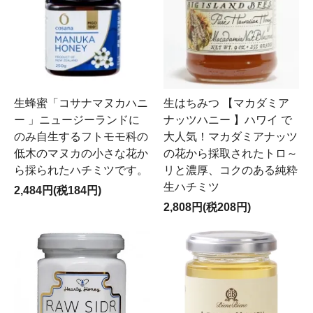
生蜂蜜「コサナマヌカハニ
生はちみつ 【マカダミア
ー 」ニュージーランドに
ナッツハニー 】ハワイ で
のみ自生するフトモモ科の
大人気！マカダミアナッツ
低木のマヌカの小さな花か
の花から採取されたトロ～
ら採られたハチミツです。
リと濃厚、コクのある純粋
生ハチミツ
2,484円(税184円)
2,808円(税208円)