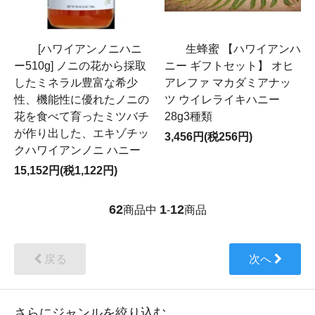
[ハワイアンノニハニ
生蜂蜜 【ハワイアンハ
ー510g] ノニの花から採取
ニー ギフトセット】 オヒ
したミネラル豊富な希少
アレファ マカダミアナッ
性、機能性に優れたノニの
ツ ウイレライキハニー
花を食べて育ったミツバチ
28g3種類
が作り出した、エキゾチッ
3,456円(税256円)
クハワイアンノニ ハニー
15,152円(税1,122円)
62
1
12
商品中
-
商品
戻る
次へ
さらにジャンルを絞り込む