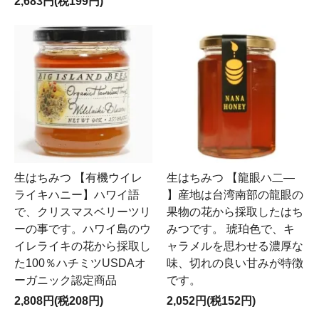
2,683円(税199円)
生はちみつ 【有機ウイレ
生はちみつ 【龍眼ハ二―
ライキハニー】ハワイ語
】産地は台湾南部の龍眼の
で、クリスマスベリーツリ
果物の花から採取したはち
ーの事です。ハワイ島のウ
みつです。 琥珀色で、キ
イレライキの花から採取し
ャラメルを思わせる濃厚な
た100％ハチミツUSDAオ
味、切れの良い甘みが特徴
ーガニック認定商品
です。
2,808円(税208円)
2,052円(税152円)