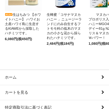
生はちみつ 【ホワ
生蜂蜜「コサナマヌカ
マヌカハ
イトハニー】 ハワイお
ハニー 」ニュージーラ
プロポリス入
土産ハワイ島に生息す
ンドにのみ自生するフ
ハニーMGO4
るKIAWEから採取した
トモモ科の低木のマヌ
デイー81g 
ハチミツです。
カの小さな花から採ら
リス＆マヌカ
れたハチミツです。
Ｗパワー！
6,080円(税450円)
2,484円(税184円)
1,080円(税8
ホーム
カートを見る
特定商取引法に基づく表記