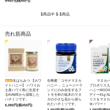
648円(税48円)
1
1
1
商品中
-
商品
売れ筋商品
生はちみつ 【ホワ
生蜂蜜「コサナマヌカ
マヌカハ
イトハニー】 ハワイお
ハニー 」ニュージーラ
プロポリス入
土産ハワイ島に生息す
ンドにのみ自生するフ
ハニーMGO4
るKIAWEから採取した
トモモ科の低木のマヌ
デイー81g 
ハチミツです。
カの小さな花から採ら
リス＆マヌカ
れたハチミツです。
Ｗパワー！
6,080円(税450円)
2,484円(税184円)
1,080円(税8